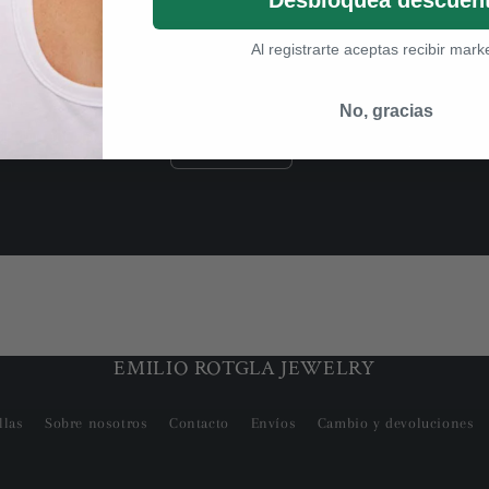
Al registrarte aceptas recibir mark
CANTIDAD
PREC
No, gracias
que Turmalina
Cantidad
89,00/unid
0,00
Reducir
Aumentar
cantidad
cantidad
para
para
Default
Default
Title
Title
EMILIO ROTGLA JEWELRY
llas
Sobre nosotros
Contacto
Envíos
Cambio y devoluciones