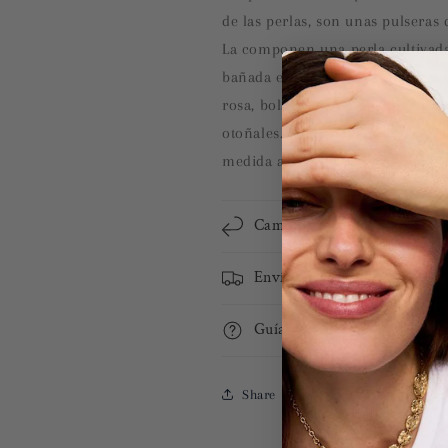
de las perlas, son unas pulseras
La componen una perla cultivada
bañada en oro rosa de 18 k con 
rosa, bolas de plata bañada en o
otoñales. Montada con un resist
medida ajustable.
Cambios y devoluciones
Envíos
Guía de tallas
Share