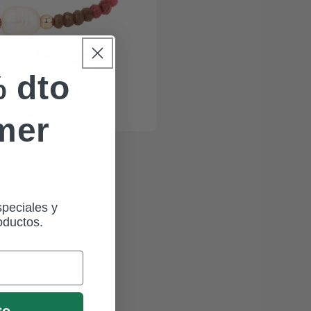
 dto
imer
speciales y
oductos.
to