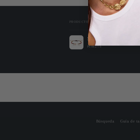
PRODUCTO
Tu
Sunfield Pulsera Benas
carrito
PU062773
Cargando...
Búsqueda
Guía de ta