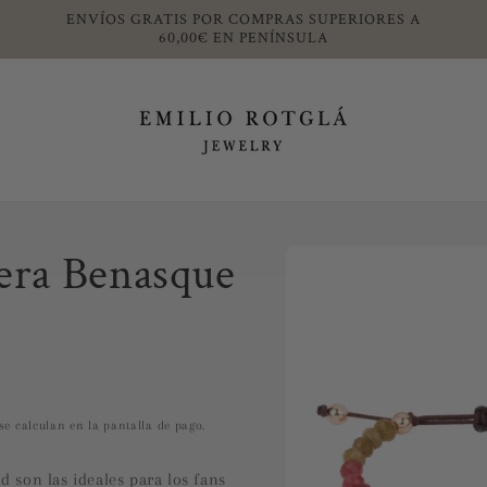
ENVÍOS GRATIS POR COMPRAS SUPERIORES A
60,00€ EN PENÍNSULA
Ir
directamente
sera Benasque
a la
información
del producto
se calculan en la pantalla de pago.
d son las ideales para los fans