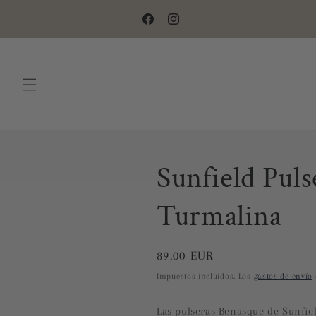
Ir
directamente
Facebook
Instagram
al contenido
Sunfield Pul
Turmalina
Precio
89,00 EUR
habitual
Impuestos incluidos. Los
gastos de envío
Las pulseras Benasque de Sunfiel