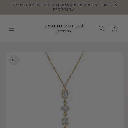
Ir
ENVÍOS GRATIS POR COMPRAS SUPERIORES A 60,00€ EN
directamente
PENÍNSULA
al contenido
Carrito
Ir
directamente
a la
información
del producto