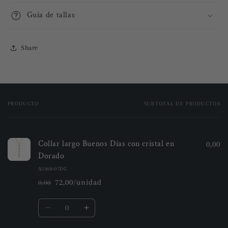
Guía de tallas
Share
PRODUCTO
SUBTOTAL DE PRODUCTOS
Tu
carrito
Collar largo Buenos Días con cristal en
0,00
Dorado
A5308-07DG
72,00/unidad
0,00
Precio
Precio
habitual
de
Cantidad
oferta
Reducir
Aumentar
cantidad
cantidad