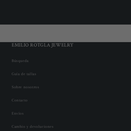
para
para
Default
Default
Cargando...
Title
Title
EMILIO ROTGLA JEWELRY
Búsqueda
Guía de tallas
Sobre nosotros
Contacto
Envíos
Cambio y devoluciones