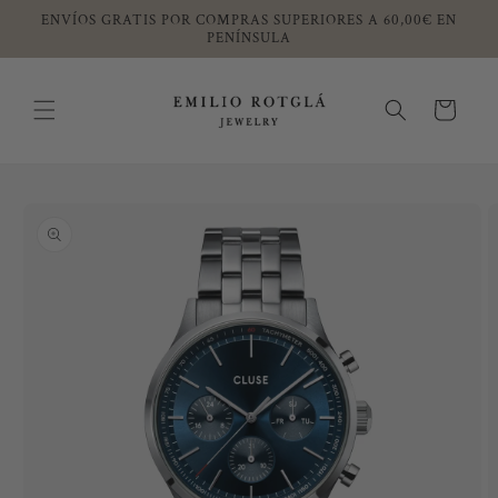
Ir
ENVÍOS GRATIS POR COMPRAS SUPERIORES A 60,00€ EN
directamente
PENÍNSULA
al contenido
Carrito
Ir
directamente
a la
información
del producto