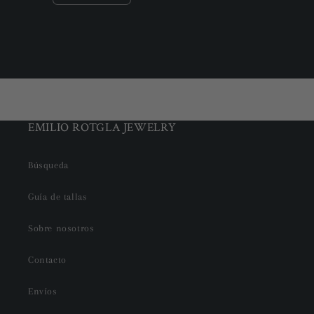
cantidad
cantidad
para
para
Default
Default
Cargando...
Title
Title
EMILIO ROTGLA JEWELRY
Búsqueda
Guía de tallas
Sobre nosotros
Contacto
Envíos