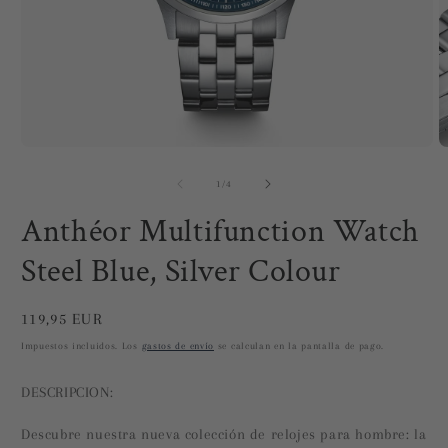
Abrir
A
elemento
e
multimedia
m
de
1
/
4
1
2
en
e
Anthéor Multifunction Watch
una
u
ventana
v
modal
Steel Blue, Silver Colour
m
Precio
119,95 EUR
habitual
Impuestos incluidos. Los
gastos de envío
se calculan en la pantalla de pago.
DESCRIPCION:
Descubre nuestra nueva colección de relojes para hombre: la