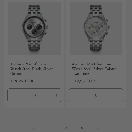
Default
Default
Default
Defaul
Title
Title
Title
Title
Anthéor Multifunction
Anthéor Multifunction
Watch Steel, Black, Silver
Watch Steel, Silver Colour,
Colour
Two-Tone
Precio
119,95 EUR
Precio
119,95 EUR
habitual
habitual
Reducir
Aumentar
Reducir
Aumen
cantidad
cantidad
cantidad
canti
para
para
para
para
Default
Default
Default
Defaul
Title
Title
Title
Title
2
1
3