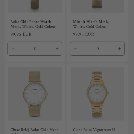
ó
n
Boho Chic Petite Watch
Minuit Watch Mesh,
Mesh, White, Gold Colour
White, Gold Colour
:
Precio
99,95 EUR
Precio
99,95 EUR
habitual
habitual
Reducir
Aumentar
Reducir
Aumen
cantidad
cantidad
cantidad
canti
para
para
para
para
Default
Default
Default
Defaul
Title
Title
Title
Title
Cluse Reloj Boho Chic Mesh
Cluse Reloj Vigoureux H-