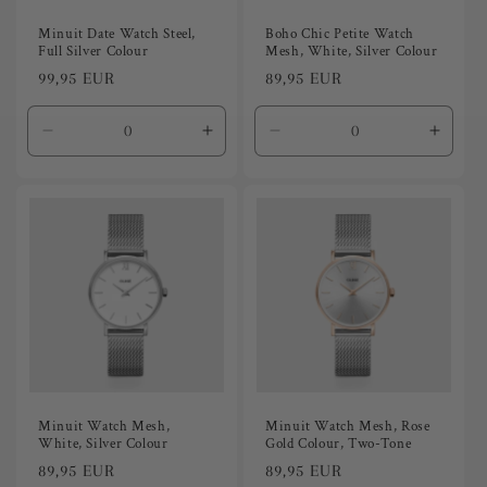
Minuit Date Watch Steel,
Boho Chic Petite Watch
Full Silver Colour
Mesh, White, Silver Colour
Precio
99,95 EUR
Precio
89,95 EUR
habitual
habitual
Reducir
Aumentar
Reducir
Aumen
cantidad
cantidad
cantidad
canti
para
para
para
para
Default
Default
Default
Defaul
Title
Title
Title
Title
Minuit Watch Mesh,
Minuit Watch Mesh, Rose
White, Silver Colour
Gold Colour, Two-Tone
Precio
89,95 EUR
Precio
89,95 EUR