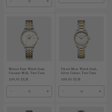
Reducir
Aumentar
cantidad
canti
cantidad
cantidad
para
para
para
para
Default
Defaul
Default
Default
Title
Title
Title
Title
Minuit Date Watch Steel,
Féroce Mini Watch Steel,
Coconut Milk, Two-Tone
Silver Colour, Two-Tone
Precio
109,95 EUR
Precio
109,95 EUR
habitual
habitual
Reducir
Aumentar
Reducir
Aumen
cantidad
cantidad
cantidad
canti
para
para
para
para
Default
Default
Default
Defaul