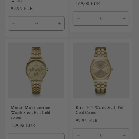
White -
Precio
169,00 EUR
Precio
99,95 EUR
habitual
habitual
Reducir
Aumen
Reducir
Aumentar
cantidad
canti
cantidad
cantidad
para
para
para
para
Default
Defaul
Default
Default
Title
Title
Title
Title
Minuit Multifunction
Retro 70's Watch Steel, Full
Watch Steel, Full Gold
Gold Colour
colour
Precio
99,95 EUR
Precio
129,95 EUR
habitual
habitual
Reducir
Aumen