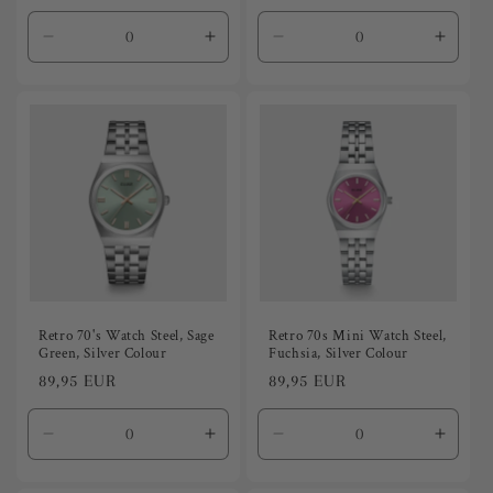
habitual
habitual
Reducir
Aumentar
Reducir
Aumen
cantidad
cantidad
cantidad
canti
para
para
para
para
Default
Default
Default
Defaul
Title
Title
Title
Title
Retro 70's Watch Steel, Sage
Retro 70s Mini Watch Steel,
Green, Silver Colour
Fuchsia, Silver Colour
Precio
89,95 EUR
Precio
89,95 EUR
habitual
habitual
Reducir
Aumentar
Reducir
Aumen
cantidad
cantidad
cantidad
canti
para
para
para
para